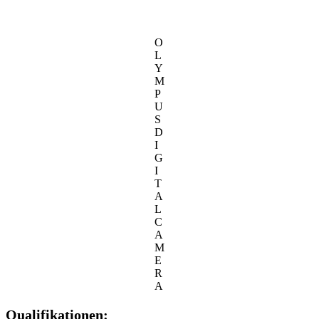
O
L
Y
M
P
U
S
D
I
G
I
T
A
L
C
A
M
E
R
A
Qualifikationen: