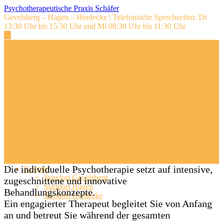
Skip
Psychotherapeutische Praxis Schäfer
to
Gevelsberg – Hagen – Herdecke | Telefonische Sprechzeiten: Di
content
13:30 Uhr bis 15:30 Uhr und Mi 08:30 Uhr bis 11:30 Uhr
Startseite
Team
Therapeuten
Yvonne Schäfer
Simon Gies
Johanna Niggemann
Lara Weißbach
Büro
Kathrin Hellmann
Präventionskurse
Gelassen und sicher im Stress
Termine
Die individuelle Psychotherapie setzt auf intensive,
Kontakt
Standort Gevelsberg
zugeschnittene und innovative
Standort Hagen
Behandlungskonzepte.
Standort Herdecke
Ein engagierter Therapeut begleitet Sie von Anfang
an und betreut Sie während der gesamten